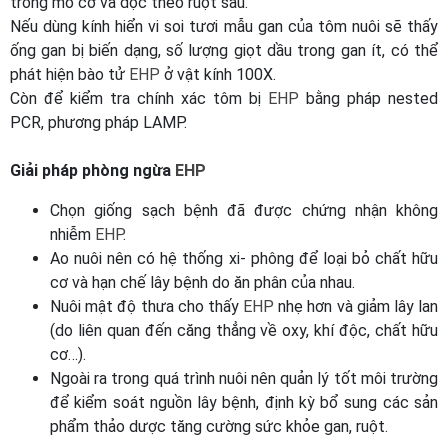
trong mô cơ và dọc theo ruột sau.
Nếu dùng kính hiển vi soi tươi mẫu gan của tôm nuôi sẽ thấy
ống gan bị biến dạng, số lượng giọt dầu trong gan ít, có thể
phát hiện bào tử
EHP
ở vật kính 100X.
Còn để kiểm tra chính xác tôm bị
EHP
bằng pháp nested
PCR, phương pháp LAMP.
Giải pháp phòng ngừa
EHP
Chọn giống sạch bệnh đã được chứng nhận không
nhiễm
EHP
.
Ao nuôi nên có hệ thống xi- phông để loại bỏ chất hữu
cơ và hạn chế lây bệnh do ăn phân của nhau.
Nuôi mật độ thưa cho thấy
EHP
nhẹ hơn và giảm lây lan
(do liên quan đến căng thẳng về oxy, khí độc, chất hữu
cơ…).
Ngoài ra trong quá trình nuôi nên quản lý tốt môi trường
để kiểm soát nguồn lây bệnh, định kỳ bổ sung các sản
phẩm thảo dược tăng cường sức khỏe gan, ruột.