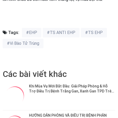
Tags:
#EHP
#TS ANTI EHP
#TS EHP
#Vi Bào Tử Trùng
Các bài viết khác
​Khi Mùa Vụ Mới Bắt Đầu: Giải Pháp Phòng & Hỗ 
Trợ Điều Trị Bệnh Trắng Gan, Xanh Gan TPD Trên 
Tôm 
HƯỚNG DẪN PHÒNG VÀ ĐIỀU TRỊ BỆNH PHÂN 
TRẮNG TRÊN TÔM