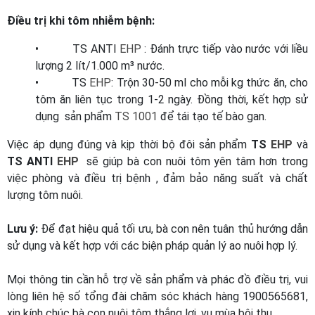
Điều trị khi tôm nhiễm bệnh:
• TS ANTI
EHP
: Đánh trực tiếp vào nước với liều
lượng 2 lít/1.000 m³ nước.
• TS
EHP
: Trộn 30-50 ml cho mỗi kg thức ăn, cho
tôm ăn liên tục trong 1-2 ngày. Đồng thời, kết hợp sử
dụng sản phẩm
TS 1001
để tái tạo tế bào gan.
Việc áp dụng đúng và kịp thời bộ đôi sản phẩm
TS
EHP
và
TS ANTI
EHP
sẽ giúp bà con nuôi tôm yên tâm hơn trong
việc phòng và điều trị bệnh , đảm bảo năng suất và chất
lượng tôm nuôi.
Lưu ý:
Để đạt hiệu quả tối ưu, bà con nên tuân thủ hướng dẫn
sử dụng và kết hợp với các biện pháp quản lý ao nuôi hợp lý.
Mọi thông tin cần hỗ trợ về sản phẩm và phác đồ điều trị, vui
lòng liên hệ số tổng đài chăm sóc khách hàng 1900565681,
xin kính chúc bà con nuôi tôm thắng lợi, vụ mùa bội thu.