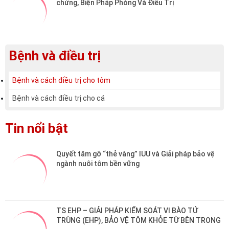
Tin nổi bật
Quyết tâm gỡ “thẻ vàng” IUU và Giải pháp bảo vệ 
ngành nuôi tôm bền vững
TS EHP – GIẢI PHÁP KIỂM SOÁT VI BÀO TỬ 
TRÙNG (EHP), BẢO VỆ TÔM KHỎE TỪ BÊN TRONG
HỘI NGHỊ KHÁCH HÀNG TRƯỜNG SINH 2025 GIEO 
GIÁ TRỊ – GẶT NIỀM TIN
Bệnh EHP: Nỗi ám ảnh của nông dân Việt