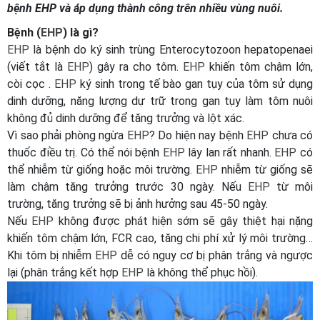
bệnh EHP và áp dụng thành công trên nhiều vùng nuôi.
Bệnh (
EHP
) là gì?
EHP
là bệnh do ký sinh trùng Enterocytozoon hepatopenaei
(viết tắt là
EHP
) gây ra cho tôm.
EHP
khiến tôm chậm lớn,
còi cọc .
EHP
ký sinh trong tế bào gan tụy của tôm sử dụng
dinh dưỡng, năng lượng dự trữ trong gan tụy làm tôm nuôi
không đủ dinh dưỡng để tăng trưởng và lột xác.
Vì sao phải phòng ngừa
EHP
? Do hiện nay bệnh
EHP
chưa có
thuốc điều trị. Có thể nói bệnh
EHP
lây lan rất nhanh.
EHP
có
thể nhiễm từ giống hoặc môi trường.
EHP
nhiễm từ giống sẽ
làm chậm tăng trưởng trước 30 ngày. Nếu
EHP
từ môi
trường, tăng trưởng sẽ bị ảnh hưởng sau 45-50 ngày.
Nếu
EHP
không được phát hiện sớm sẽ gây thiệt hại nặng
khiến tôm chậm lớn, FCR cao, tăng chi phí xử lý môi trường…
Khi tôm bị nhiễm
EHP
dễ có nguy cơ bị phân trắng và ngược
lại (phân trắng kết hợp
EHP
là không thể phục hồi).