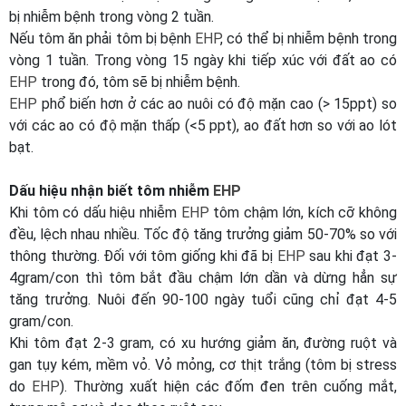
bị nhiễm bệnh trong vòng 2 tuần.
Nếu tôm ăn phải tôm bị bệnh
EHP
, có thể bị nhiễm bệnh trong
vòng 1 tuần. Trong vòng 15 ngày khi tiếp xúc với đất ao có
EHP
trong đó, tôm sẽ bị nhiễm bệnh.
EHP
phổ biến hơn ở các ao nuôi có độ mặn cao (> 15ppt) so
với các ao có độ mặn thấp (<5 ppt), ao đất hơn so với ao lót
bạt.
Dấu hiệu nhận biết tôm nhiễm
EHP
Khi tôm có dấu hiệu nhiễm
EHP
tôm chậm lớn, kích cỡ không
đều, lệch nhau nhiều. Tốc độ tăng trưởng giảm 50-70% so với
thông thường. Đối với tôm giống khi đã bị
EHP
sau khi đạt 3-
4gram/con thì tôm bắt đầu chậm lớn dần và dừng hẳn sự
tăng trưởng. Nuôi đến 90-100 ngày tuổi cũng chỉ đạt 4-5
gram/con.
Khi tôm đạt 2-3 gram, có xu hướng giảm ăn, đường ruột và
gan tụy kém, mềm vỏ. Vỏ mỏng, cơ thịt trắng (tôm bị stress
do
EHP
). Thường xuất hiện các đốm đen trên cuống mắt,