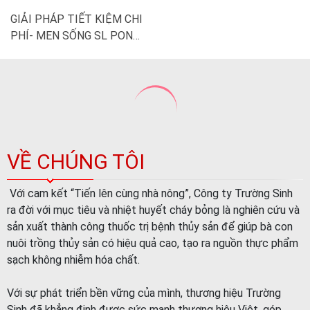
VỀ CHÚNG TÔI
Với cam kết “Tiến lên cùng nhà nông”, Công ty Trường Sinh
ra đời với mục tiêu và nhiệt huyết cháy bỏng là nghiên cứu và
sản xuất thành công thuốc trị bệnh thủy sản để giúp bà con
nuôi trồng thủy sản có hiệu quả cao, tạo ra nguồn thực phẩm
sạch không nhiễm hóa chất.
Với sự phát triển bền vững của mình, thương hiệu Trường
Sinh đã khẳng định được sức mạnh thương hiệu Việt, góp
công sức nhỏ bé vào sự phát triển của ngành thủy sản và nền
kinh tế nước nhà. Giờ đây thuốc thủy sản thương hiệu Trường
Sinh có mặt ở hầu hết tất cả các tỉnh thành nuôi tôm cá
trong cả nước và đã là cái tên rất quen thuộc với bà con nuôi
trồng.