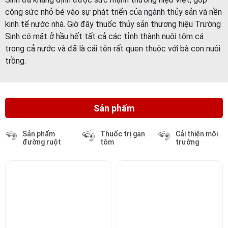
Sản phẩm
Sản phẩm
Thuốc trị gan
Cải thiện môi
đường ruột
tôm
trường
TS GANTAT 5IN1- GIẢI
TS ANTI EHP- XỬ LÝ VÀ
PHÁP GIÚP GAN TÔM
LOẠI BỎ VI BÀO TỬ TRÙNG