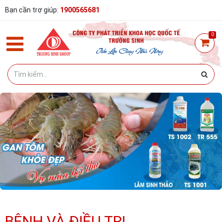
Bạn cần trợ giúp:
1900565681
0
BỆNH VÀ ĐIỀU TRỊ