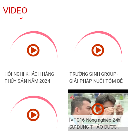
VIDEO
HỘI NGHỊ KHÁCH HÀNG
TRƯỜNG SINH GROUP-
THỦY SẢN NĂM 2024
GIẢI PHÁP NUÔI TÔM BÊN
VỮNG TỪ THẢO DƯỢC
GIẢI PHÁP TIẾT KIỆM CHI
[VTC16 Nông nghiệp 24h]
PHÍ- MEN SỐNG SL POND
SỬ DỤNG THẢO DƯỢC
CLEAR- CHIA SẺ TỪ
GIẢM THIỂU THIỆT HẠI
KHÁCH HÀNG
DO BỆNH ĐƯỜNG RUỘT
TRÊN TÔM