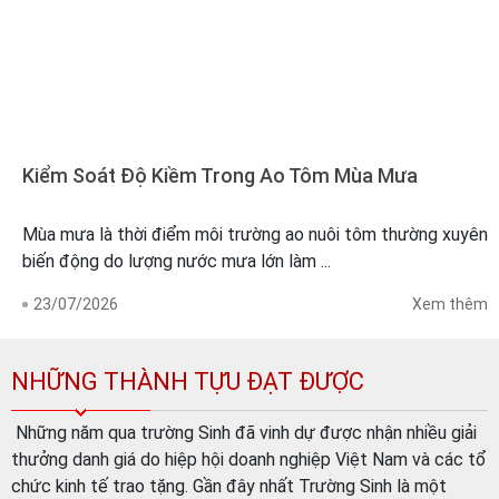
Kiểm Soát Độ Kiềm Trong Ao Tôm Mùa Mưa
Mùa mưa là thời điểm môi trường ao nuôi tôm thường xuyên
biến động do lượng nước mưa lớn làm ...
23/07/2026
Xem thêm
NHỮNG THÀNH TỰU ĐẠT ĐƯỢC
Những năm qua trường Sinh đã vinh dự được nhận nhiều giải
thưởng danh giá do hiệp hội doanh nghiệp Việt Nam và các tổ
chức kinh tế trao tặng. Gần đây nhất Trường Sinh là một
trong số ít Doanh nghiệp trên cả nước đạt giải thưởng "Giải
vàng chất lượng Quốc Gia 2019-2020" do Thủ Tướng Chính
phủ trao tặng. Năm 2010, Sản phẩm vàng vì sức khỏe cộng
đồng, Công ty vinh dự nhận “Chứng nhận sản phẩm CNNT tiêu
biểu cấp quốc gia”