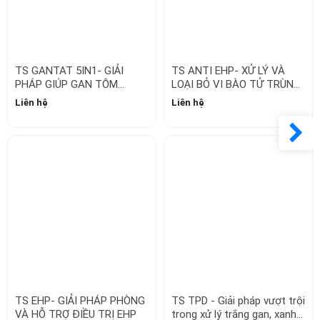
KHỎE, LỚN NHANH, ĐỀU
EHP TRONG MÔI TRƯỜNG
Liên hệ
Liên hệ
BẦY
AO NUÔI
TS EHP- GIẢI PHÁP PHÒNG
TS TPD - Giải pháp vượt trội
VÀ HỖ TRỢ ĐIỀU TRỊ EHP
trong xử lý trắng gan, xanh
gan
Liên hệ
Liên hệ