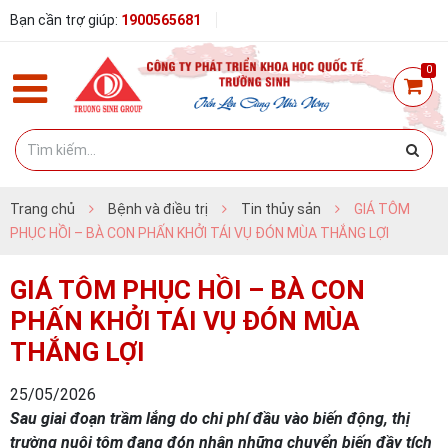
Bạn cần trợ giúp:
1900565681
0
Trang chủ
Bệnh và điều trị
Tin thủy sản
GIÁ TÔM
PHỤC HỒI – BÀ CON PHẤN KHỞI TÁI VỤ ĐÓN MÙA THẮNG LỢI
GIÁ TÔM PHỤC HỒI – BÀ CON
PHẤN KHỞI TÁI VỤ ĐÓN MÙA
THẮNG LỢI
25/05/2026
Sau giai đoạn trầm lắng do chi phí đầu vào biến động, thị
trường nuôi tôm đang đón nhận những chuyển biến đầy tích