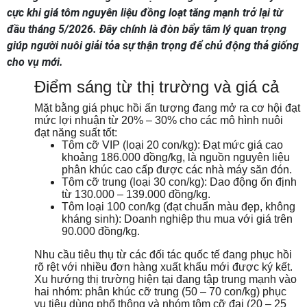
cực khi giá tôm nguyên liệu đồng loạt tăng mạnh trở lại từ
đầu tháng 5/2026. Đây chính là đòn bẩy tâm lý quan trọng
giúp người nuôi giải tỏa sự thận trọng để chủ động thả giống
cho vụ mới.
Điểm sáng từ thị trường và giá cả
Mặt bằng giá phục hồi ấn tượng đang mở ra cơ hội đạt
mức lợi nhuận từ 20% – 30% cho các mô hình nuôi
đạt năng suất tốt:
Tôm cỡ VIP (loại 20 con/kg): Đạt mức giá cao
khoảng 186.000 đồng/kg, là nguồn nguyên liệu
phân khúc cao cấp được các nhà máy săn đón.
Tôm cỡ trung (loại 30 con/kg): Dao động ổn định
từ 130.000 – 139.000 đồng/kg.
Tôm loại 100 con/kg (đạt chuẩn màu đẹp, không
kháng sinh): Doanh nghiệp thu mua với giá trên
90.000 đồng/kg.
Nhu cầu tiêu thụ từ các đối tác quốc tế đang phục hồi
rõ rệt với nhiều đơn hàng xuất khẩu mới được ký kết.
Xu hướng thị trường hiện tại đang tập trung mạnh vào
hai nhóm: phân khúc cỡ trung (50 – 70 con/kg) phục
vụ tiêu dùng phổ thông và nhóm tôm cỡ đại (20 – 25