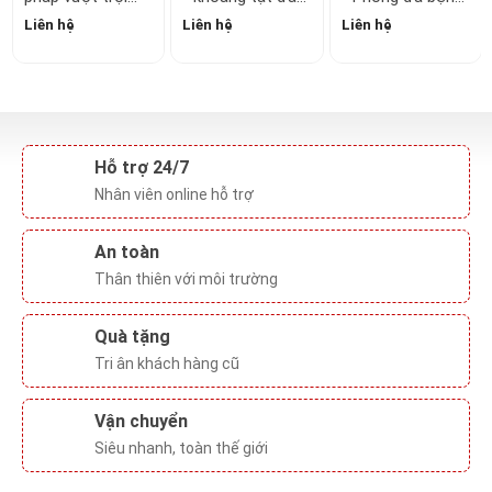
trong xử lý trắng
vi lượng
về gan cho tôm
Liên hệ
Liên hệ
Liên hệ
gan, xanh gan
Hỗ trợ 24/7
Nhân viên online hỗ trợ
An toàn
Thân thiên với môi trường
Quà tặng
Tri ân khách hàng cũ
Vận chuyển
Siêu nhanh, toàn thế giới