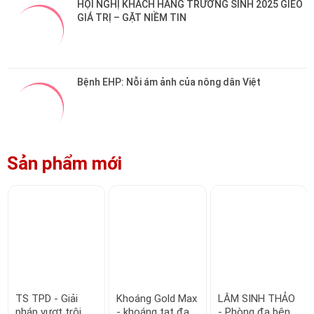
HỘI NGHỊ KHÁCH HÀNG TRƯỜNG SINH 2025 GIEO 
GIÁ TRỊ – GẶT NIỀM TIN
Bệnh EHP: Nỗi ám ảnh của nông dân Việt
Sản phẩm mới
TS TPD - Giải
Khoáng Gold Max
LÂM SINH THẢO
pháp vượt trội
- khoáng tạt đa
- Phòng đa bệnh