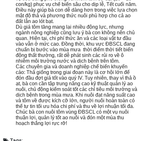
con/kg) phục vụ chế biến sâu cho dịp lễ, Tết cuối năm.
Điều này giúp bà con dễ dàng hơn trong việc lựa chọn
mật độ thả và phương thức nuôi phù hợp cho cả ao
đất lẫn ao lót bạt.
Dù giá tôm tăng mang lại nhiều động lực, nhưng
ngành nông nghiệp cũng lưu ý bà con không nên chủ
quan. Hiện tại, chi phí thức ăn và các loại vật tư đầu
vào vẫn ở mức cao. Đồng thời, khu vực ĐBSCL đang
chuẩn bị bước vào mùa mưa thời điểm thời tiết biến
động thất thường, rất dễ phát sinh các rủi ro về ô
nhiễm môi trường nước và dịch bệnh trên tôm.
Các chuyên gia và doanh nghiệp chế biến khuyến
cáo: Thả giống trong giai đoạn này là cơ hội lớn để
đón đầu đợt giá tốt vào quý IV. Tuy nhiên, thay vì thả ồ
ạt, bà con cần tập trung nâng cao kỹ thuật quản lý ao
nuôi, chủ động kiểm soát tốt các chỉ tiêu môi trường và
dịch bệnh trong mùa mưa. Khi nuôi đạt năng suất cao
và tôm về được kích cỡ lớn, người nuôi hoàn toàn có
thể tự tin tối ưu hóa chi phí và thu về lợi nhuận tối đa.
Chúc bà con nuôi tôm vùng ĐBSCL có một vụ nuôi
thuận lợi, quản lý tốt ao nuôi và đón một mùa thu
hoạch thắng lợi rực rỡ!
Tags: