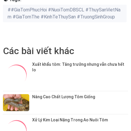
##GiaTomPhucHoi #NuoiTomDBSCL #ThuySanVietNa
m #GiaTomThe #KinhTeThuySan #TruongSinhGroup
Các bài viết khác
Xuất khẩu tôm: Tăng trưởng nhưng vẫn chưa hết 
lo
Nâng Cao Chất Lượng Tôm Giống
Xử Lý Kim Loại Nặng Trong Ao Nuôi Tôm