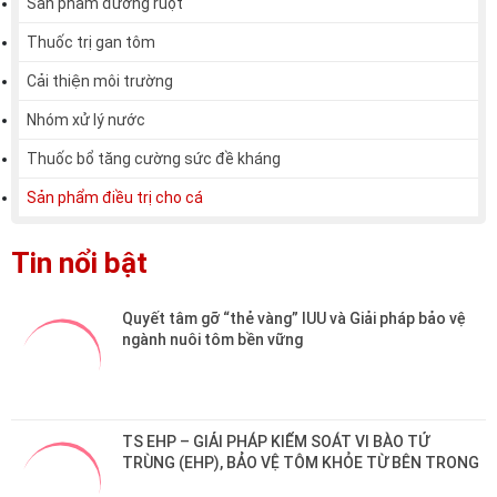
Sản phẩm đường ruột
Thuốc trị gan tôm
Cải thiện môi trường
Nhóm xử lý nước
Thuốc bổ tăng cường sức đề kháng
Sản phẩm điều trị cho cá
Tin nổi bật
Quyết tâm gỡ “thẻ vàng” IUU và Giải pháp bảo vệ 
ngành nuôi tôm bền vững
TS EHP – GIẢI PHÁP KIỂM SOÁT VI BÀO TỬ 
TRÙNG (EHP), BẢO VỆ TÔM KHỎE TỪ BÊN TRONG
HỘI NGHỊ KHÁCH HÀNG TRƯỜNG SINH 2025 GIEO 