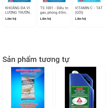
Sản phẩm tương tự
KHOÁNG ĐA VI LƯỢNG
SDK (SIÊU DIỆT KHUÂN) -
TRƯỜNG SINH
DIỆT KHUẨN ĐA NĂNG