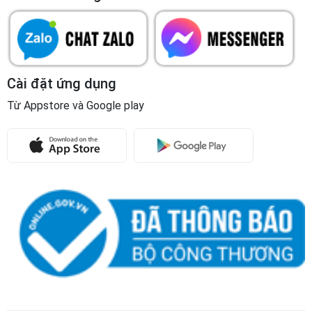
Cài đặt ứng dụng
Từ Appstore và Google play
Copyright © 2023
Công ty Phát triển Khoa học Quốc tế
Trường Sinh
Giấy CNĐKKD và Mã số doanh nghiệp số: 5900315097 do Sở