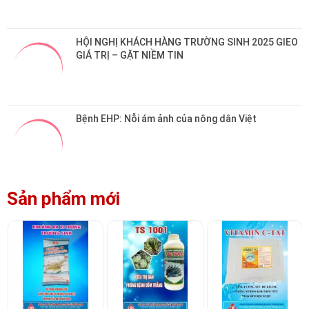
GIÁ TRỊ – GẶT NIỀM TIN
Bệnh EHP: Nỗi ám ảnh của nông dân Việt
Sản phẩm mới
KHOÁNG ĐA VI
TS 1001 - Điều trị
VITAMIN C - TAT
LƯỢNG TRƯỜNG
gan, phòng đốm
(GÓI)
SINH
trắng, gan thận
Liên hệ
Liên hệ
Liên hệ
mủ