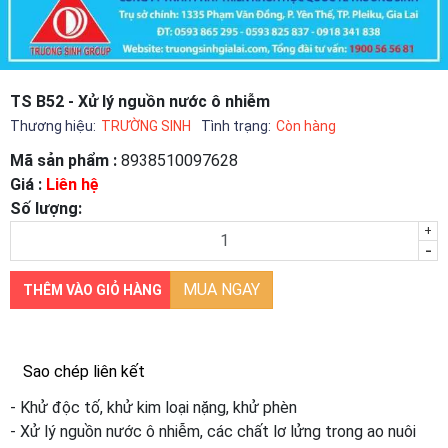
TS B52 - Xử lý nguồn nước ô nhiễm
Thương hiệu:
TRƯỜNG SINH
Tình trạng:
Còn hàng
Mã sản phẩm :
8938510097628
Giá :
Liên hệ
Số lượng:
+
-
MUA NGAY
THÊM VÀO GIỎ HÀNG
Sao chép liên kết
- Khử độc tố, khử kim loại nặng, khử phèn
- Xử lý nguồn nước ô nhiễm, các chất lơ lửng trong ao nuôi