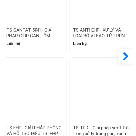
TS GANTAT 5IN1- GIẢI
TS ANTI EHP- XỬ LÝ VÀ
PHÁP GIÚP GAN TÔM
LOẠI BỎ VI BÀO TỬ TRÙNG
KHỎE, LỚN NHANH, ĐỀU
EHP TRONG MÔI TRƯỜNG
Liên hệ
Liên hệ
BẦY
AO NUÔI
TS EHP- GIẢI PHÁP PHÒNG
TS TPD - Giải pháp vượt trội
VÀ HỖ TRỢ ĐIỀU TRỊ EHP
trong xử lý trắng gan, xanh
gan
Liên hệ
Liên hệ