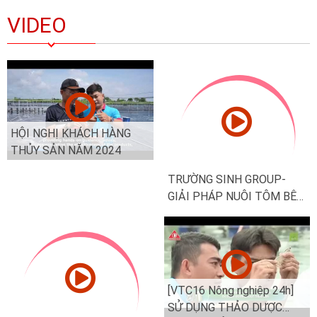
VIDEO
HỘI NGHỊ KHÁCH HÀNG
TRƯỜNG SINH GROUP-
THỦY SẢN NĂM 2024
GIẢI PHÁP NUÔI TÔM BÊN
VỮNG TỪ THẢO DƯỢC
[VTC16 Nông nghiệp 24h]
SỬ DỤNG THẢO DƯỢC
GIẢM THIỂU THIỆT HẠI
GIẢI PHÁP TIẾT KIỆM CHI
DO BỆNH ĐƯỜNG RUỘT
PHÍ- MEN SỐNG SL POND
TRÊN TÔM