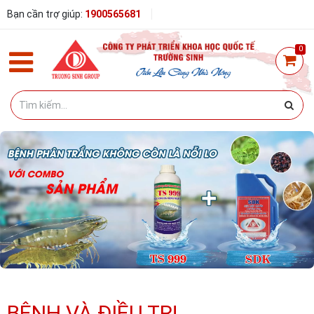
Bạn cần trợ giúp:
1900565681
0
BỆNH VÀ ĐIỀU TRỊ