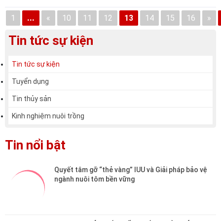
1
...
«
10
11
12
13
14
15
16
»
Tin tức sự kiện
Tin tức sự kiện
Tuyển dụng
Tin thủy sản
Kinh nghiệm nuôi trồng
Tin nổi bật
Quyết tâm gỡ “thẻ vàng” IUU và Giải pháp bảo vệ 
ngành nuôi tôm bền vững
TS EHP – GIẢI PHÁP KIỂM SOÁT VI BÀO TỬ 
TRÙNG (EHP), BẢO VỆ TÔM KHỎE TỪ BÊN TRONG