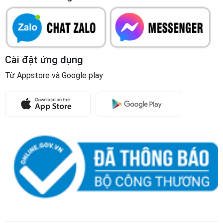
Cài đặt ứng dụng
Từ Appstore và Google play
Copyright © 2023
Công ty Phát triển Khoa học Quốc tế
Trường Sinh
Giấy CNĐKKD và Mã số doanh nghiệp số: 5900315097 do Sở