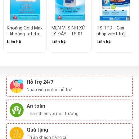
- khoáng tạt đa
LÝ ĐÁY - TS 01
pháp vượt trội
vi lượng
trong xử lý trắng
Liên hệ
Liên hệ
Liên hệ
gan, xanh gan
Hỗ trợ 24/7
Nhân viên online hỗ trợ
An toàn
Thân thiên với môi trường
Quà tặng
Tri ân khách hàng cũ
Vận chuyển
Siêu nhanh, toàn thế giới